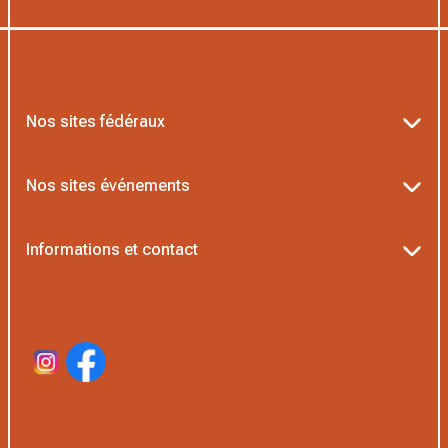
Nos sites fédéraux
Ten’Up
Nos sites événements
ADOC
Billetterie Roland-Garros
Informations et contact
AEI/MOJA
Billetterie Rolex Paris Masters
Textes officiels FFT
Proshop FFT
Billetterie Greenweez Paris Major
Politique de confidentialité
Application Beach/Padel
Boutique Officielle
Politique des cookies
Gestion sportive
Gestion des cookies