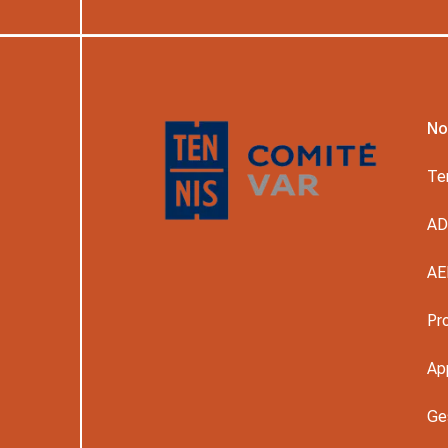
No
Te
A
AE
Pr
Ap
Ge