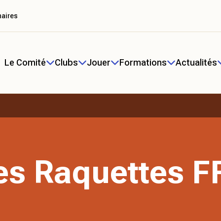
naires
Le Comité
Clubs
Jouer
Formations
Actualités
es Raquettes F